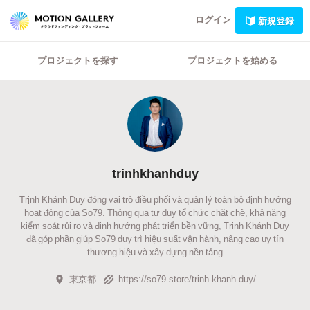
ログイン
新規登録
プロジェクトを探す
プロジェクトを始める
trinhkhanhduy
Trịnh Khánh Duy đóng vai trò điều phối và quản lý toàn bộ định hướng
hoạt động của So79. Thông qua tư duy tổ chức chặt chẽ, khả năng
kiểm soát rủi ro và định hướng phát triển bền vững, Trịnh Khánh Duy
đã góp phần giúp So79 duy trì hiệu suất vận hành, nâng cao uy tín
thương hiệu và xây dựng nền tảng
東京都
https://so79.store/trinh-khanh-duy/