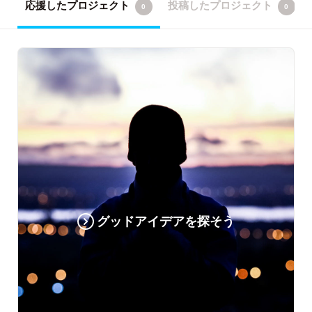
応援したプロジェクト
投稿したプロジェクト
0
0
グッドアイデアを探そう