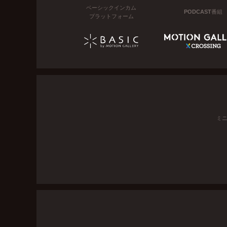
ベーシックインカム
PODCAST番組
プラットフォーム
ミ