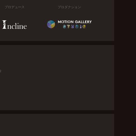
プロデュース
プロダクション
金