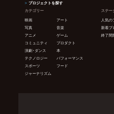
プロジェクトを探す
カテゴリー
ステー
映画
アート
人気の
写真
音楽
新着プ
アニメ
ゲーム
終了間
コミュニティ
プロダクト
演劇・ダンス
本
テクノロジー
パフォーマンス
スポーツ
フード
ジャーナリズム