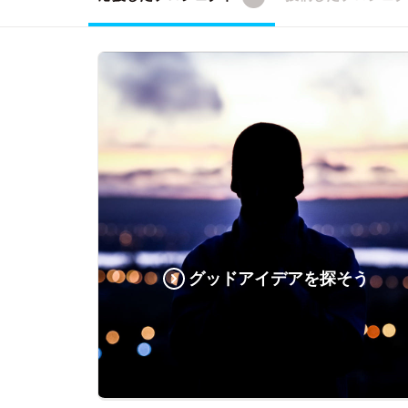
グッドアイデアを探そう