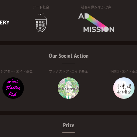
アート基金
社会を動かすかけ声
Our Social Action
ニシアター・エイド基金
ブックストア・エイド基金
小劇場・エイド基
Prize