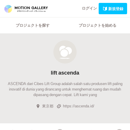
ログイン
新規登録
プロジェクトを探す
プロジェクトを始める
lift ascenda
ASCENDA dari Cibes Lift Group adalah salah satu produsen lift paling
inovatif di dunia yang dirancang untuk menghemat ruang dan mudah
dipasang dengan cepat. Lift kami yang
東京都
https://ascenda.id/