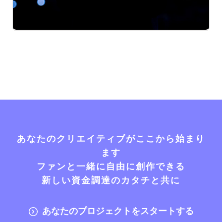
あなたのクリエイティブがここから始まり
ます
ファンと一緒に自由に創作できる
新しい資金調達のカタチと共に
あなたのプロジェクトをスタートする