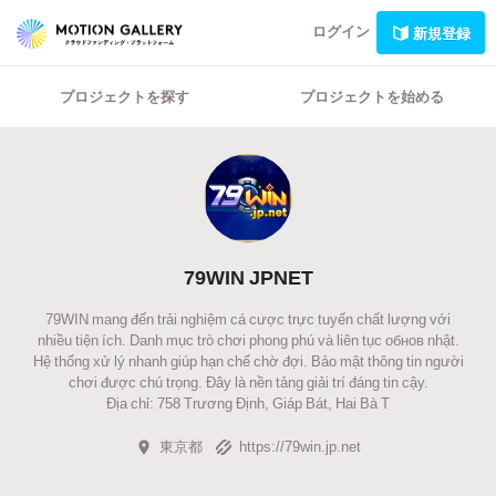
ログイン
新規登録
プロジェクトを探す
プロジェクトを始める
79WIN JPNET
79WIN mang đến trải nghiệm cá cược trực tuyến chất lượng với
nhiều tiện ích. Danh mục trò chơi phong phú và liên tục обнов nhật.
Hệ thống xử lý nhanh giúp hạn chế chờ đợi. Bảo mật thông tin người
chơi được chú trọng. Đây là nền tảng giải trí đáng tin cậy.
Địa chỉ: 758 Trương Định, Giáp Bát, Hai Bà T
東京都
https://79win.jp.net