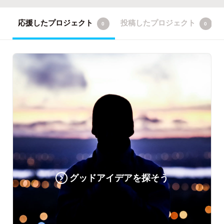
応援したプロジェクト
投稿したプロジェクト
0
0
グッドアイデアを探そう