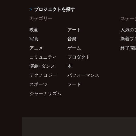
プロジェクトを探す
カテゴリー
ステー
映画
アート
人気の
写真
音楽
新着プ
アニメ
ゲーム
終了間
コミュニティ
プロダクト
演劇・ダンス
本
テクノロジー
パフォーマンス
スポーツ
フード
ジャーナリズム