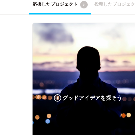
応援したプロジェクト
投稿したプロジェ
0
グッドアイデアを探そう