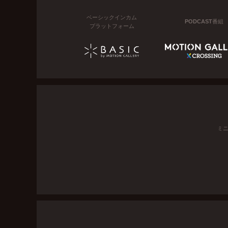
ベーシックインカム
PODCAST番組
プラットフォーム
ミ