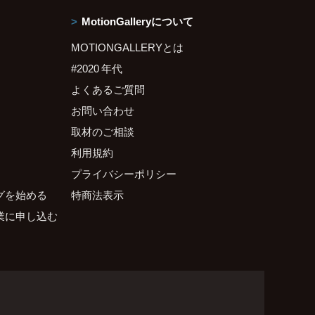
MotionGalleryについて
MOTIONGALLERYとは
#2020 年代
よくあるご質問
お問い合わせ
取材のご相談
利用規約
プライバシーポリシー
グを始める
特商法表示
業に申し込む