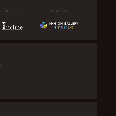
プロデュース
プロダクション
金