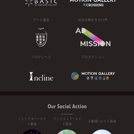
アート基金
社会を動かすかけ声
プロデュース
プロダクション
Our Social Action
ミニシアター・エイ
ブックストア・エイ
小劇場・エイド基金
ド基金
ド基金