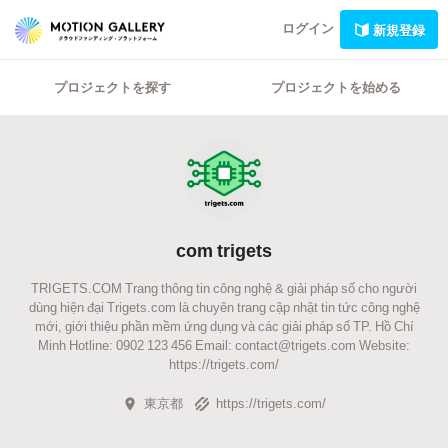
ログイン
新規登録
プロジェクトを探す
プロジェクトを始める
com trigets
TRIGETS.COM Trang thông tin công nghệ & giải pháp số cho người
dùng hiện đại Trigets.com là chuyên trang cập nhật tin tức công nghệ
mới, giới thiệu phần mềm ứng dụng và các giải pháp số TP. Hồ Chí
Minh Hotline: 0902 123 456 Email: contact@trigets.com Website:
https://trigets.com/
東京都
https://trigets.com/