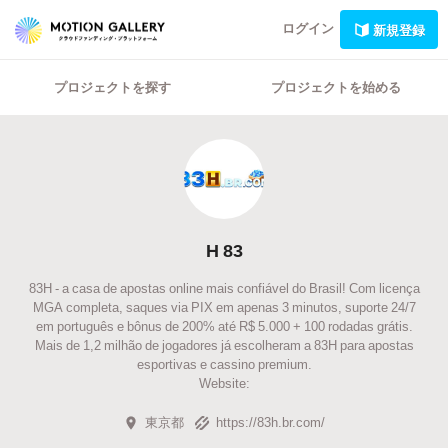
ログイン
新規登録
プロジェクトを探す
プロジェクトを始める
H 83
83H - a casa de apostas online mais confiável do Brasil! Com licença
MGA completa, saques via PIX em apenas 3 minutos, suporte 24/7
em português e bônus de 200% até R$ 5.000 + 100 rodadas grátis.
Mais de 1,2 milhão de jogadores já escolheram a 83H para apostas
esportivas e cassino premium.
Website:
東京都
https://83h.br.com/