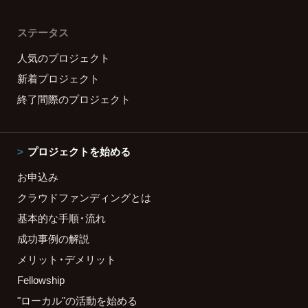
ステータス
人気のプロジェクト
新着プロジェクト
終了間際のプロジェクト
プロジェクトを始める
お申込み
クラウドファンディングとは
基本的な手順・流れ
成功事例の解説
メリット・デメリット
Fellowship
"ローカル"の活動を始める