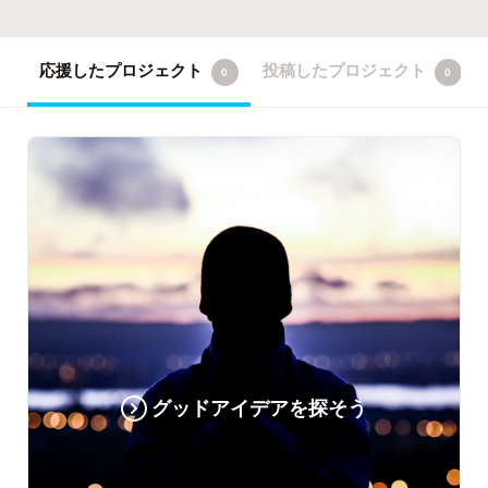
応援したプロジェクト
投稿したプロジェクト
0
0
グッドアイデアを探そう