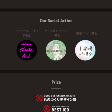
Our Social Action
ミニシアター・エイ
ブックストア・エイ
小劇場・エイド基金
ド基金
ド基金
Prize