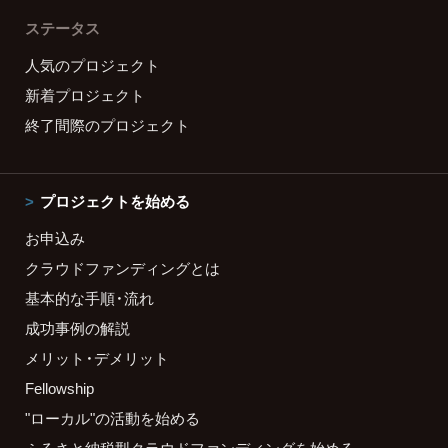
ステータス
人気のプロジェクト
新着プロジェクト
終了間際のプロジェクト
プロジェクトを始める
お申込み
クラウドファンディングとは
基本的な手順・流れ
成功事例の解説
メリット・デメリット
Fellowship
"ローカル"の活動を始める