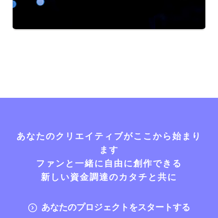
あなたのクリエイティブがここから始まり
ます
ファンと一緒に自由に創作できる
新しい資金調達のカタチと共に
あなたのプロジェクトをスタートする