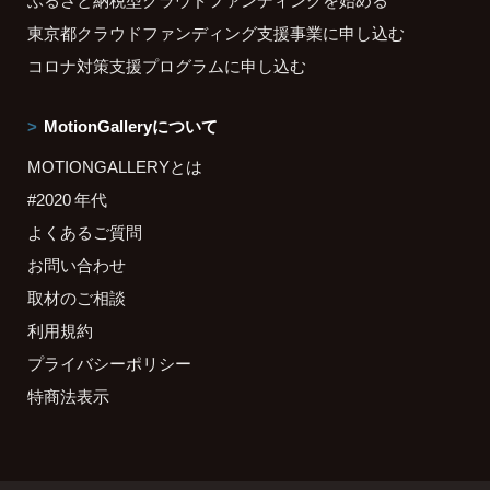
ふるさと納税型クラウドファンディングを始める
東京都クラウドファンディング支援事業に申し込む
コロナ対策支援プログラムに申し込む
MotionGalleryについて
MOTIONGALLERYとは
#2020 年代
よくあるご質問
お問い合わせ
取材のご相談
利用規約
プライバシーポリシー
特商法表示