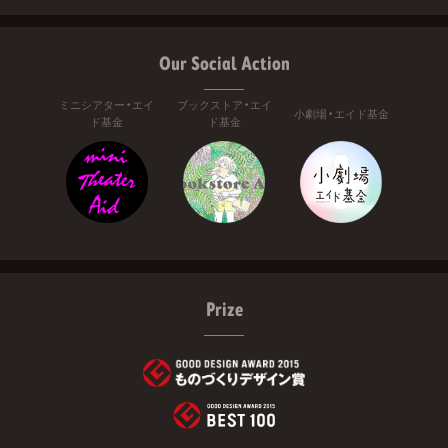
Our Social Action
ミニシアター・エイ
ブックストア・エイ
小劇場・エイド基金
ド基金
ド基金
Prize