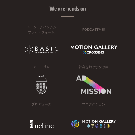
We are hands on
ベーシックインカム
PODCAST番組
プラットフォーム
アート基金
社会を動かすかけ声
プロデュース
プロダクション