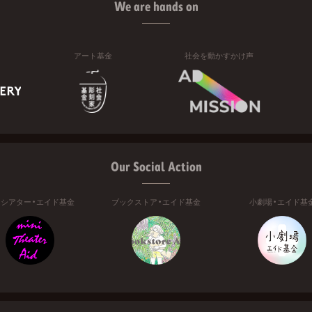
We are hands on
アート基金
社会を動かすかけ声
Our Social Action
ニシアター・エイド基金
ブックストア・エイド基金
小劇場・エイド基