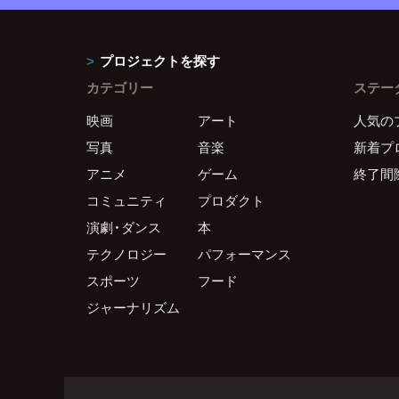
プロジェクトを探す
カテゴリー
ステー
映画
アート
人気の
写真
音楽
新着プ
アニメ
ゲーム
終了間
コミュニティ
プロダクト
演劇・ダンス
本
テクノロジー
パフォーマンス
スポーツ
フード
ジャーナリズム