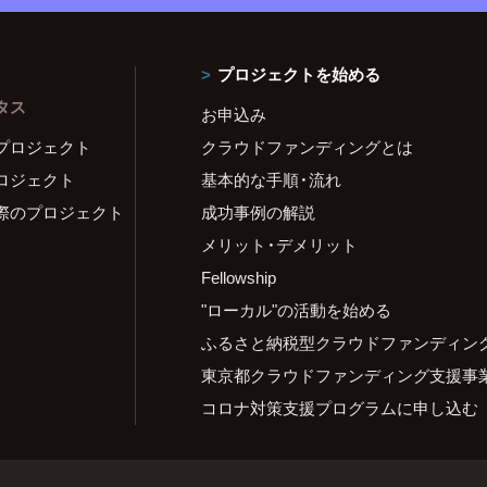
プロジェクトを始める
タス
お申込み
プロジェクト
クラウドファンディングとは
ロジェクト
基本的な手順・流れ
際のプロジェクト
成功事例の解説
メリット・デメリット
Fellowship
"ローカル"の活動を始める
ふるさと納税型クラウドファンディン
東京都クラウドファンディング支援事
コロナ対策支援プログラムに申し込む