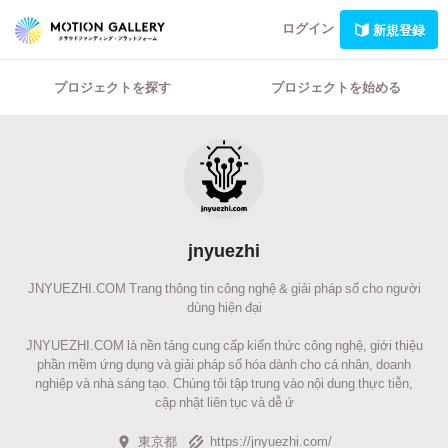
ログイン
新規登録
プロジェクトを探す
プロジェクトを始める
jnyuezhi
JNYUEZHI.COM Trang thông tin công nghệ & giải pháp số cho người
dùng hiện đại
JNYUEZHI.COM là nền tảng cung cấp kiến thức công nghệ, giới thiệu
phần mềm ứng dụng và giải pháp số hóa dành cho cá nhân, doanh
nghiệp và nhà sáng tạo. Chúng tôi tập trung vào nội dung thực tiễn,
cập nhật liên tục và dễ ứ
東京都
https://jnyuezhi.com/