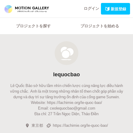
ログイン
新規登録
プロジェクトを探す
プロジェクトを始める
lequocbao
Lê Quốc Bảo sở hữu tầm nhìn chiến lược cùng năng lực điều hành
vững chắc. Anh là một trong những nhân tố then chốt góp phần xây
dựng và duy trì sự tăng trưởng ổn định của cổng game Sunwin.
Website: https://lachimie.org/le-quoc-bao/
Email: ceolequocbao@gmail.com
Địa chỉ: 27 Trần Ngọc Diện, Thảo Điền
東京都
https://lachimie.org/le-quoc-bao/