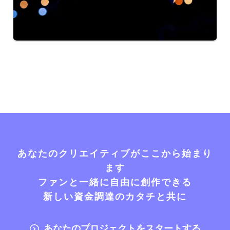
あなたのクリエイティブがここから始まり
ます
ファンと一緒に自由に創作できる
新しい資金調達のカタチと共に
あなたのプロジェクトをスタートする