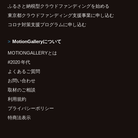
ふるさと納税型クラウドファンディングを始める
東京都クラウドファンディング支援事業に申し込む
コロナ対策支援プログラムに申し込む
MotionGalleryについて
MOTIONGALLERYとは
#2020 年代
よくあるご質問
お問い合わせ
取材のご相談
利用規約
プライバシーポリシー
特商法表示