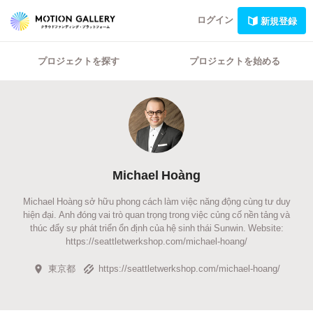
ログイン
新規登録
プロジェクトを探す
プロジェクトを始める
Michael Hoàng
Michael Hoàng sở hữu phong cách làm việc năng động cùng tư duy
hiện đại. Anh đóng vai trò quan trọng trong việc củng cố nền tảng và
thúc đẩy sự phát triển ổn định của hệ sinh thái Sunwin. Website:
https://seattletwerkshop.com/michael-hoang/
東京都
https://seattletwerkshop.com/michael-hoang/