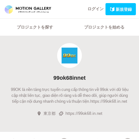
ログイン
新規登録
プロジェクトを探す
プロジェクトを始める
99ok68innet
99OK là nền tảng trực tuyến cung cấp thông tin về 99ok với dữ liệu
cập nhật liên tục, giao diện rõ ràng và dễ theo dõi, giúp người dùng
tiếp cận nội dung nhanh chóng và thuận tiện.https://99ok68.in.net
東京都
https://99ok68.in.net