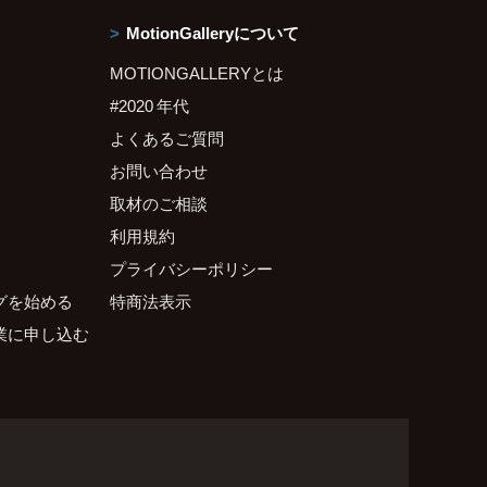
MotionGalleryについて
MOTIONGALLERYとは
#2020 年代
よくあるご質問
お問い合わせ
取材のご相談
利用規約
プライバシーポリシー
グを始める
特商法表示
業に申し込む