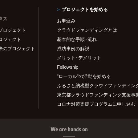
プロジェクトを始める
タス
お申込み
プロジェクト
クラウドファンディングとは
ロジェクト
基本的な手順・流れ
際のプロジェクト
成功事例の解説
メリット・デメリット
Fellowship
"ローカル"の活動を始める
ふるさと納税型クラウドファンディン
東京都クラウドファンディング支援事
コロナ対策支援プログラムに申し込む
We are hands on