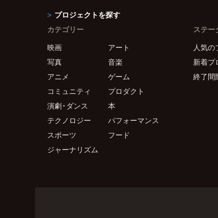
プロジェクトを探す
カテゴリー
ステー
映画
アート
人気の
写真
音楽
新着プ
アニメ
ゲーム
終了間
コミュニティ
プロダクト
演劇・ダンス
本
テクノロジー
パフォーマンス
スポーツ
フード
ジャーナリズム