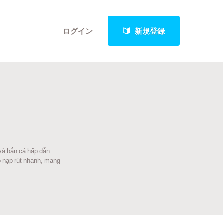
ログイン
新規登録
クト
 và bắn cá hấp dẫn.
最新進捗報告から探す
ộ nạp rút nhanh, mang