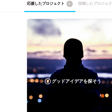
応援したプロジェクト
投稿したプロジェ
0
グッドアイデアを探そう