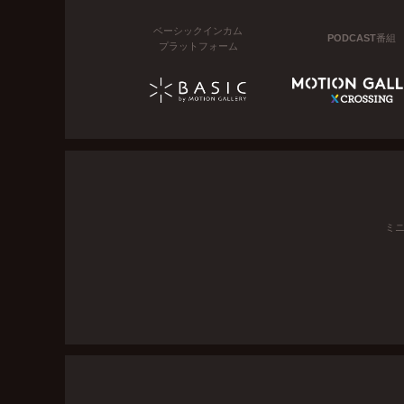
ベーシックインカム
PODCAST番組
プラットフォーム
ミ