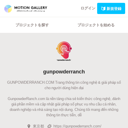
ログイン
新規登録
プロジェクトを探す
プロジェクトを始める
gunpowderranch
GUNPOWDERRANCH.COM Trang thông tin công nghệ & giải pháp số
cho người dùng hiện đại
GunpowderRanch.com là nền tảng chia sẻ kiến thức công nghệ, đánh
giá phần mềm và cập nhật giải pháp số phục vụ nhu cầu cá nhân,
doanh nghiệp và nhà sáng tạo nội dung. Chúng tôi mang đến những
thông tin thực tiễn, dễ
東京都
https://gunpowderranch.com/