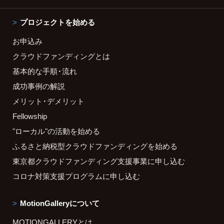
プロジェクトを始める
お申込み
クラウドファンディングとは
基本的な手順・流れ
成功事例の解説
メリット・デメリット
Fellowship
"ローカル"の活動を始める
ふるさと納税型クラウドファンディングを始める
東京都クラウドファンディング支援事業に申し込む
コロナ対策支援プログラムに申し込む
MotionGalleryについて
MOTIONGALLERYとは