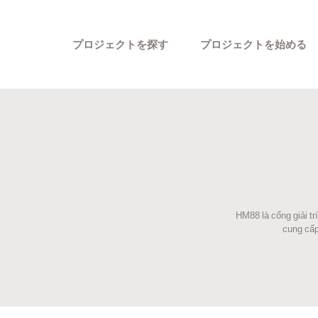
プロジェクトを探す
プロジェクトを始める
HM88 là cổng giải tr
カテゴリーから探す
cung cấp