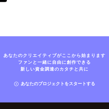
あなたのクリエイティブがここから始まります
ファンと一緒に自由に創作できる
新しい資金調達のカタチと共に
あなたのプロジェクトをスタートする