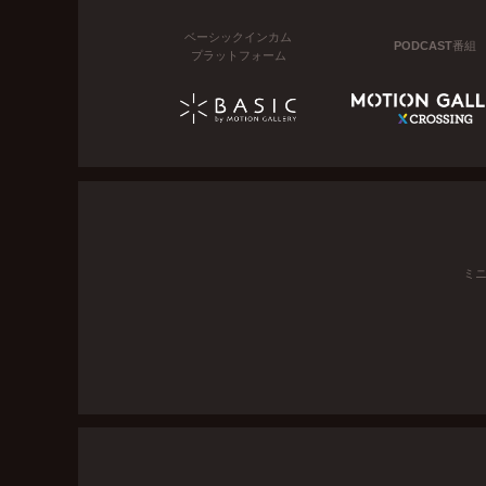
ベーシックインカム
PODCAST番組
プラットフォーム
ミ