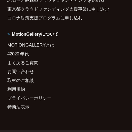
ふるさと納税型クラウドファンディングを始める
東京都クラウドファンディング支援事業に申し込む
コロナ対策支援プログラムに申し込む
MotionGalleryについて
MOTIONGALLERYとは
#2020 年代
よくあるご質問
お問い合わせ
取材のご相談
利用規約
プライバシーポリシー
特商法表示