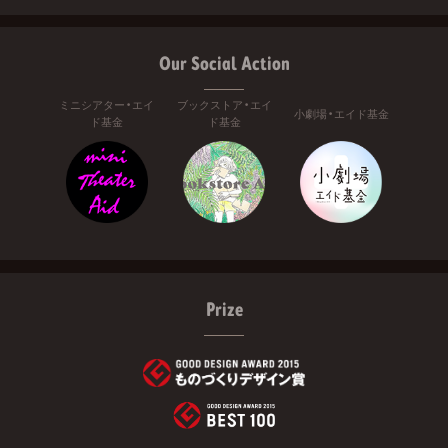
Our Social Action
ミニシアター・エイ
ブックストア・エイ
小劇場・エイド基金
ド基金
ド基金
Prize