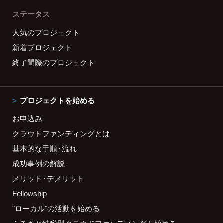
ステータス
人気のプロジェクト
新着プロジェクト
終了間際のプロジェクト
プロジェクトを始める
お申込み
クラウドファンディングとは
基本的な手順・流れ
成功事例の解説
メリット・デメリット
Fellowship
"ローカル"の活動を始める