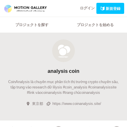
ログイン
新規登録
プロジェクトを探す
プロジェクトを始める
analysis coin
CoinAnalysis là chuyên mục phân tích thị trường crypto chuyên sâu,
tập trung vào research dữ lilysis #coin_analysis #coinanalysissite
#link vàocoinanalysis #trang chủcoinanalysis
東京都
https://www.coinanalysis.site/