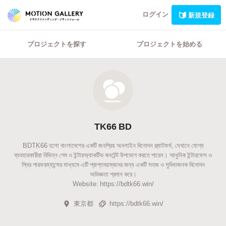
ログイン
新規登録
プロジェクトを探す
プロジェクトを始める
TK66 BD
BDTK66 হলো বাংলাদেশের একটি জনপ্রিয় অনলাইন বিনোদন প্ল্যাটফর্ম, যেখানে যোগ্য
ব্যবহারকারীরা বিভিন্ন গেম ও ইন্টারঅ্যাকটিভ কনটেন্ট উপভোগ করতে পারেন। আধুনিক ইন্টারফেস ও
স্থির পারফরম্যান্সের মাধ্যমে এটি প্রাপ্তবয়স্কদের জন্য একটি সহজ ও সুবিধাজনক বিনোদন
অভিজ্ঞতা প্রদান করে।
Website: https://bdtk66.win/
東京都
https://bdtk66.win/