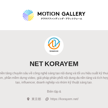
Highlight
人気のプロジェクト
新着プロジェクト
終了間近のプロジェ
NET KORAYEM
Feature
 tảng chuyên sâu về công nghệ sáng tạo nội dung và tối ưu hiệu suất kỹ thuậ
タグから探す
キュレーターから探す
特集から探す
am, phần mềm dựng video, giải pháp phân phối nội dung đa nền tảng và tích hợ
tạo, influencer, doanh nghiệp và nhóm kỹ thuật sáng tạo.
Legendary
Biên tập &
東京都
https://korayem.net/
最新達成プロジェクト
調達額が大きいプロジェクト