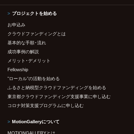
プロジェクトを始める
お申込み
クラウドファンディングとは
基本的な手順・流れ
成功事例の解説
メリット・デメリット
Fellowship
"ローカル"の活動を始める
ふるさと納税型クラウドファンディングを始める
東京都クラウドファンディング支援事業に申し込む
コロナ対策支援プログラムに申し込む
MotionGalleryについて
MOTIONGALLERYとは