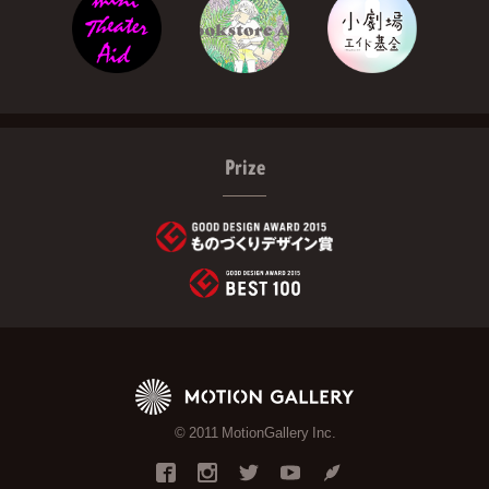
Prize
© 2011 MotionGallery Inc.