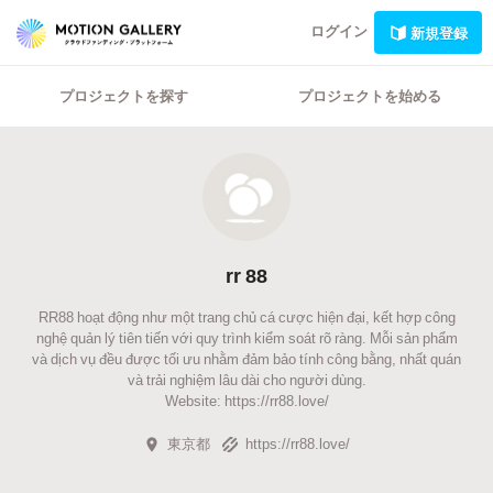
ログイン
新規登録
プロジェクトを探す
プロジェクトを始める
rr 88
RR88 hoạt động như một trang chủ cá cược hiện đại, kết hợp công
nghệ quản lý tiên tiến với quy trình kiểm soát rõ ràng. Mỗi sản phẩm
và dịch vụ đều được tối ưu nhằm đảm bảo tính công bằng, nhất quán
và trải nghiệm lâu dài cho người dùng.
Website: https://rr88.love/
東京都
https://rr88.love/