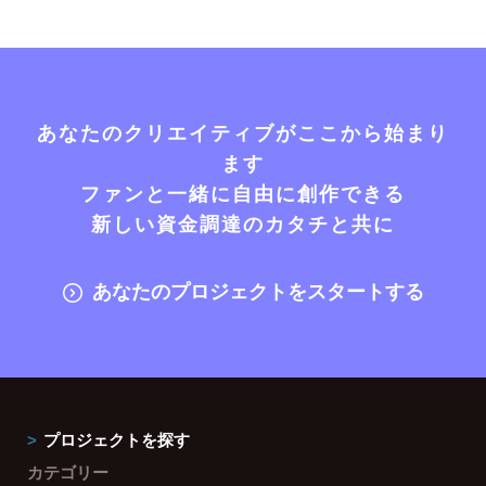
あなたのクリエイティブがここから始まり
ます
ファンと一緒に自由に創作できる
新しい資金調達のカタチと共に
あなたのプロジェクトをスタートする
プロジェクトを探す
カテゴリー