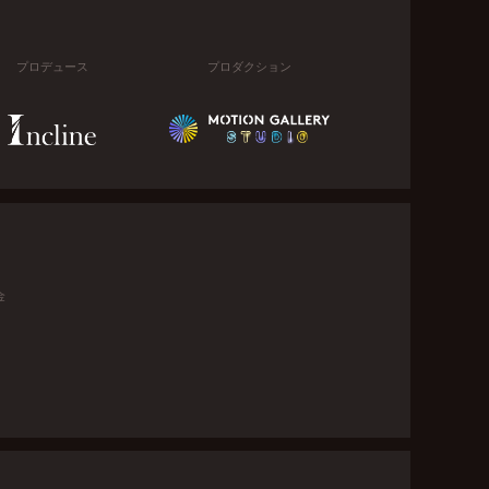
プロデュース
プロダクション
金