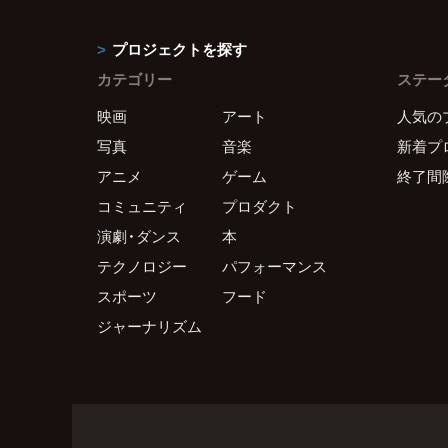
プロジェクトを探す
カテゴリー
ステー
映画
アート
人気の
写真
音楽
新着プ
アニメ
ゲーム
終了間
コミュニティ
プロダクト
演劇・ダンス
本
テクノロジー
パフォーマンス
スポーツ
フード
ジャーナリズム