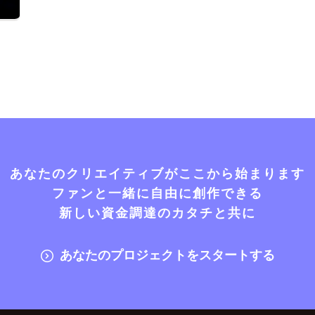
あなたのクリエイティブがここから始まります
ファンと一緒に自由に創作できる
新しい資金調達のカタチと共に
あなたのプロジェクトをスタートする