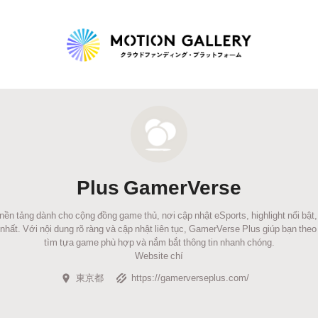
Highlight
人気のプロジェクト
新着プロジェクト
終了間近のプロジェ
Plus GamerVerse
Feature
ền tảng dành cho cộng đồng game thủ, nơi cập nhật eSports, highlight nổi bật
タグから探す
キュレーターから探す
特集から探す
hất. Với nội dung rõ ràng và cập nhật liên tục, GamerVerse Plus giúp bạn the
tìm tựa game phù hợp và nắm bắt thông tin nhanh chóng.
Website chí
Legendary
東京都
https://gamerverseplus.com/
最新達成プロジェクト
調達額が大きいプロジェクト