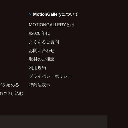
MotionGalleryについて
MOTIONGALLERYとは
#2020 年代
よくあるご質問
お問い合わせ
取材のご相談
利用規約
プライバシーポリシー
グを始める
特商法表示
業に申し込む