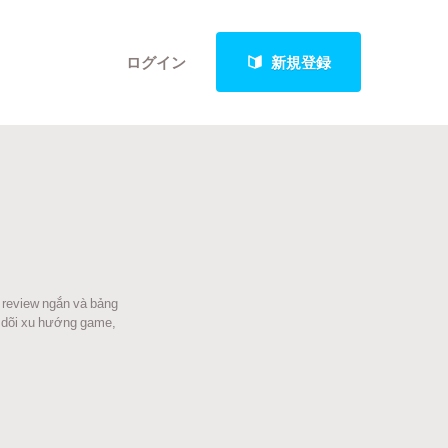
ログイン
新規登録
クト
, review ngắn và bảng
最新進捗報告から探す
o dõi xu hướng game,