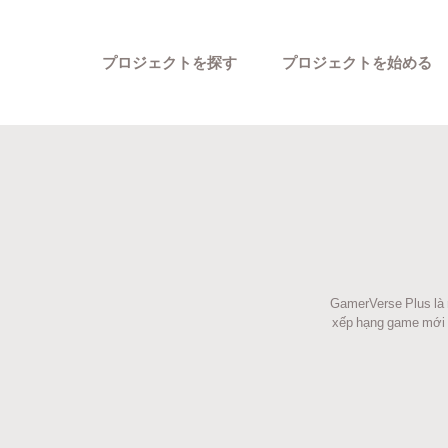
プロジェクトを探す
プロジェクトを始める
GamerVerse Plus là n
カテゴリーから探す
xếp hạng game mới n