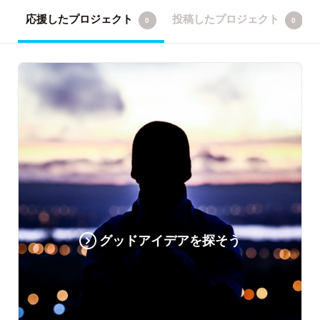
応援したプロジェクト
投稿したプロジェクト
0
0
グッドアイデアを探そう