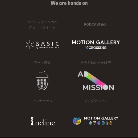
We are hands on
ベーシックインカム
PODCAST番組
プラットフォーム
アート基金
社会を動かすかけ声
プロデュース
プロダクション