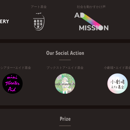
アート基金
社会を動かすかけ声
Our Social Action
ニシアター・エイド基金
ブックストア・エイド基金
小劇場・エイド基
Prize