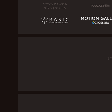
ベーシックインカム
PODCAST番組
プラットフォーム
ミ