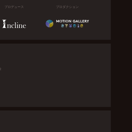
プロデュース
プロダクション
金