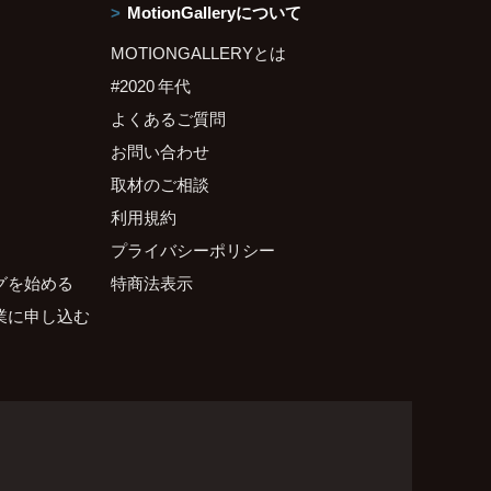
MotionGalleryについて
MOTIONGALLERYとは
#2020 年代
よくあるご質問
お問い合わせ
取材のご相談
利用規約
プライバシーポリシー
グを始める
特商法表示
業に申し込む