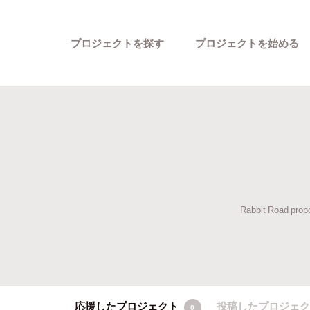
プロジェクトを探す
プロジェクトを始める
Rabbit Road propo
カテゴリーから探す
応援したプロジェクト
投稿したプロジェ
0