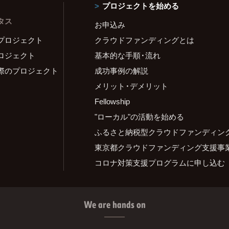
プロジェクトを始める
タス
お申込み
プロジェクト
クラウドファンディングとは
ロジェクト
基本的な手順・流れ
際のプロジェクト
成功事例の解説
メリット・デメリット
Fellowship
"ローカル"の活動を始める
ふるさと納税型クラウドファンディン
東京都クラウドファンディング支援事
コロナ対策支援プログラムに申し込む
We are hands on