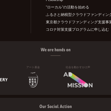
"ローカル"の活動を始める
ふるさと納税型クラウドファンディン
東京都クラウドファンディング支援事
コロナ対策支援プログラムに申し込む
We are hands on
アート基金
社会を動かすかけ声
Our Social Action