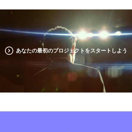
あなたの最初のプロジェクトをスタートしよう