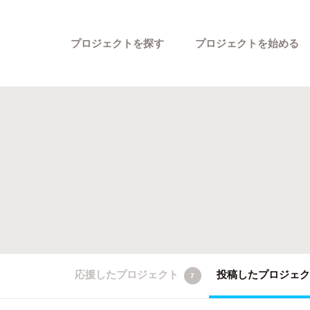
プロジェクトを探す
プロジェクトを始める
カテゴリーから探す
応援したプロジェクト
投稿したプロジェ
7