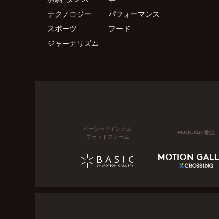
テクノロジー
パフォーマンス
スポーツ
フード
ジャーナリズム
ベーシックインカム
PODCAST番組
プラットフォーム