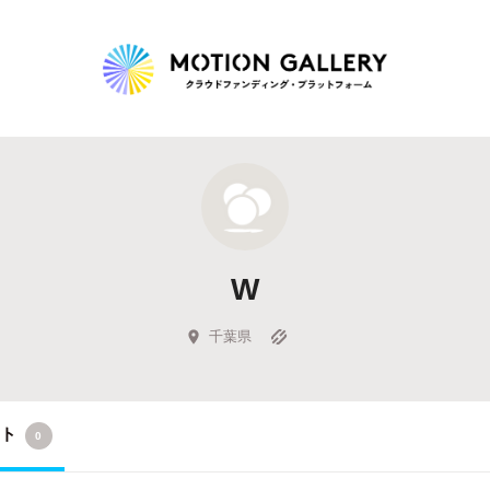
Highlight
人気のプロジェクト
新着プロジェクト
終了間近のプロジェ
W
Feature
タグから探す
キュレーターから探す
特集から探す
千葉県
Legendary
クト
0
最新達成プロジェクト
調達額が大きいプロジェクト