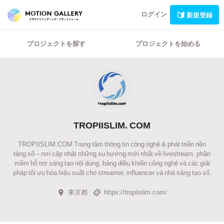
ログイン
新規登録
プロジェクトを探す
プロジェクトを始める
TROPIISLIM. COM
TROPIISLIM.COM Trung tâm thông tin công nghệ & phát triển nền
tảng số – nơi cập nhật những xu hướng mới nhất về livestream, phần
mềm hỗ trợ sáng tạo nội dung, bảng điều khiển công nghệ và các giải
pháp tối ưu hóa hiệu suất cho streamer, influencer và nhà sáng tạo số.
東京都
https://tropiislim.com/