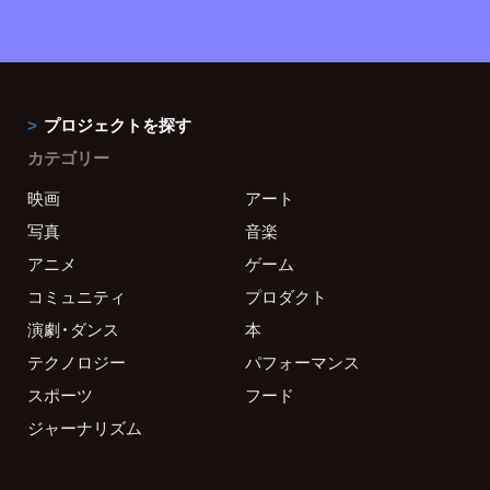
プロジェクトを探す
カテゴリー
映画
アート
写真
音楽
アニメ
ゲーム
コミュニティ
プロダクト
演劇・ダンス
本
テクノロジー
パフォーマンス
スポーツ
フード
ジャーナリズム