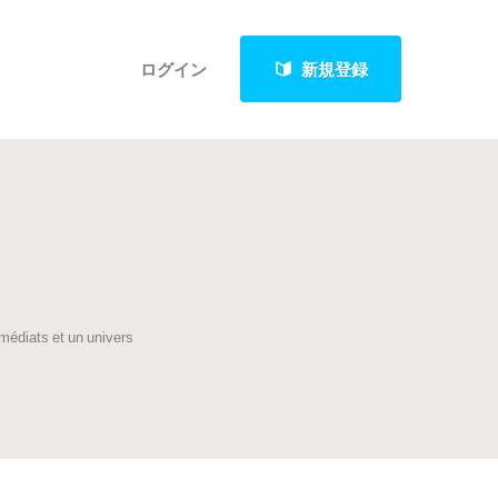
ログイン
新規登録
クト
mmédiats et un univers
最新進捗報告から探す