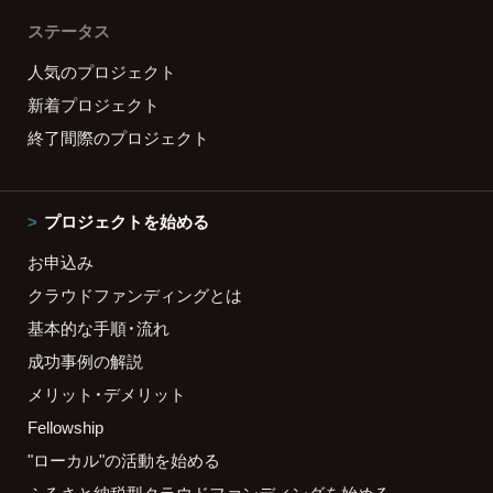
ステータス
人気のプロジェクト
新着プロジェクト
終了間際のプロジェクト
プロジェクトを始める
お申込み
クラウドファンディングとは
基本的な手順・流れ
成功事例の解説
メリット・デメリット
Fellowship
"ローカル"の活動を始める