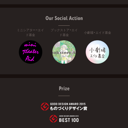
Our Social Action
ミニシアター・エイ
ブックストア・エイ
小劇場・エイド基金
ド基金
ド基金
Prize