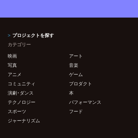
プロジェクトを探す
カテゴリー
映画
アート
写真
音楽
アニメ
ゲーム
コミュニティ
プロダクト
演劇・ダンス
本
テクノロジー
パフォーマンス
スポーツ
フード
ジャーナリズム