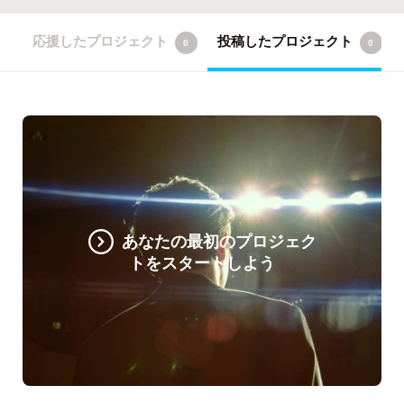
応援したプロジェクト
投稿したプロジェクト
0
0
あなたの最初のプロジェク
トをスタートしよう