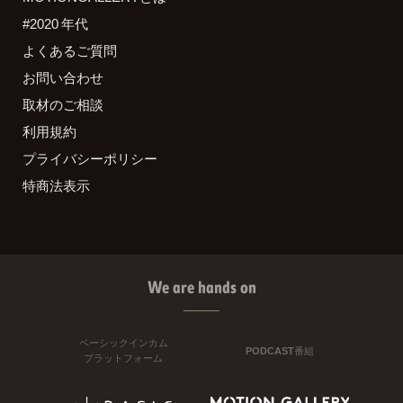
#2020 年代
よくあるご質問
お問い合わせ
取材のご相談
利用規約
プライバシーポリシー
特商法表示
We are hands on
ベーシックインカム
PODCAST番組
プラットフォーム