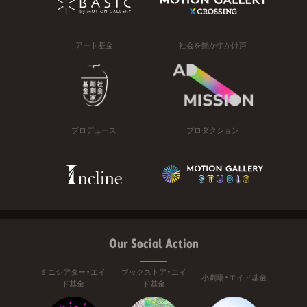
アート基金
社会を動かすかけ声
プロデュース
プロダクション
Our Social Action
ミニシアター・エイ
ブックストア・エイ
小劇場・エイド基金
ド基金
ド基金