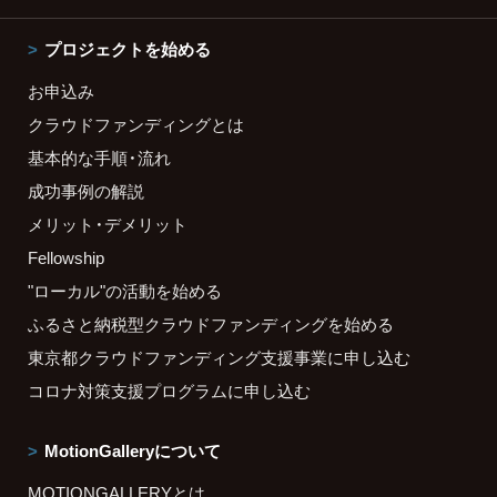
プロジェクトを始める
お申込み
クラウドファンディングとは
基本的な手順・流れ
成功事例の解説
メリット・デメリット
Fellowship
"ローカル"の活動を始める
ふるさと納税型クラウドファンディングを始める
東京都クラウドファンディング支援事業に申し込む
コロナ対策支援プログラムに申し込む
MotionGalleryについて
MOTIONGALLERYとは