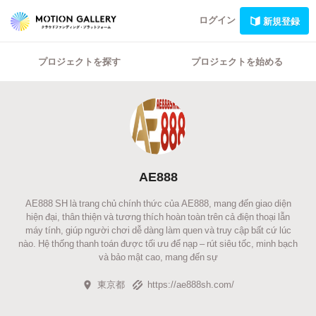
ログイン
新規登録
プロジェクトを探す
プロジェクトを始める
AE888
AE888 SH là trang chủ chính thức của AE888, mang đến giao diện
hiện đại, thân thiện và tương thích hoàn toàn trên cả điện thoại lẫn
máy tính, giúp người chơi dễ dàng làm quen và truy cập bất cứ lúc
nào. Hệ thống thanh toán được tối ưu để nạp – rút siêu tốc, minh bạch
và bảo mật cao, mang đến sự
東京都
https://ae888sh.com/