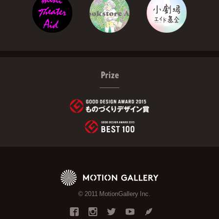
Prize
© 2011 MotionGallery Inc.