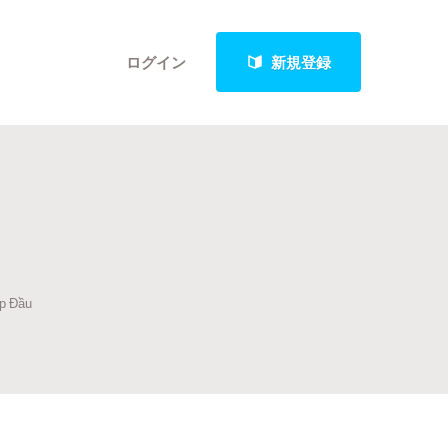
ログイン
新規登録
クト
ạp Đầu
最新進捗報告から探す