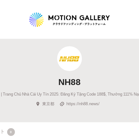
Highlight
人気のプロジェクト
新着プロジェクト
終了間近のプロジェ
NH88
Feature
| Trang Chủ Nhà Cái Uy Tín 2025: Đăng Ký Tặng Code 188$, Thưởng 111% N
タグから探す
キュレーターから探す
特集から探す
東京都
https://nh88.news/
Legendary
最新達成プロジェクト
調達額が大きいプロジェクト
クト
0