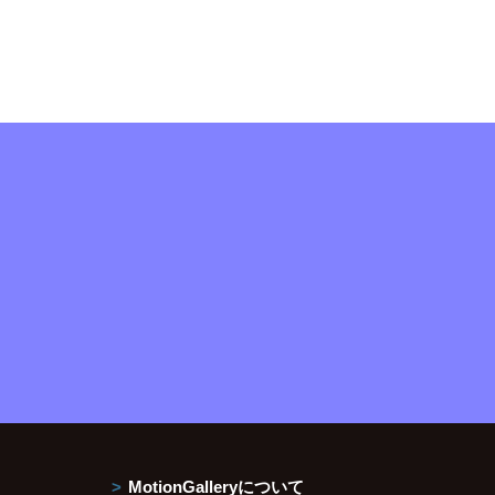
MotionGalleryについて