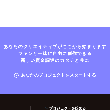
あなたのクリエイティブがここから始まります
ファンと一緒に自由に創作できる
新しい資金調達のカタチと共に
あなたのプロジェクトをスタートする
プロジェクトを始める