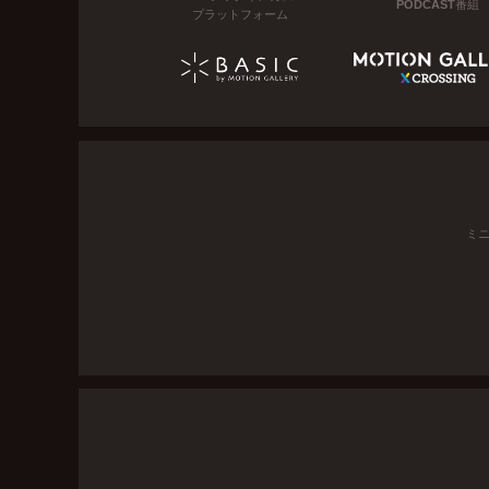
PODCAST番組
プラットフォーム
ミ