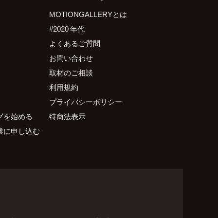
MOTIONGALLERYとは
#2020 年代
よくあるご質問
お問い合わせ
取材のご相談
利用規約
プライバシーポリシー
グを始める
特商法表示
業に申し込む