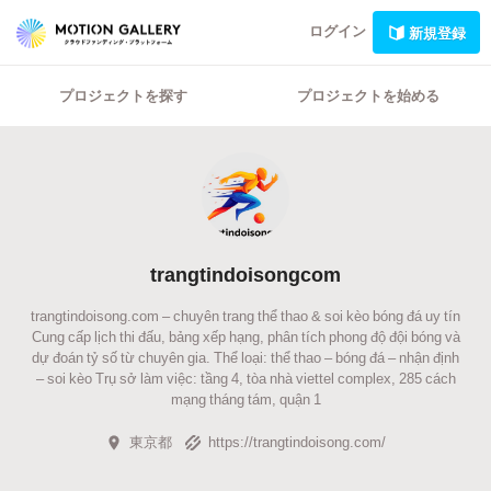
ログイン
新規登録
プロジェクトを探す
プロジェクトを始める
trangtindoisongcom
trangtindoisong.com – chuyên trang thể thao & soi kèo bóng đá uy tín
Cung cấp lịch thi đấu, bảng xếp hạng, phân tích phong độ đội bóng và
dự đoán tỷ số từ chuyên gia. Thể loại: thể thao – bóng đá – nhận định
– soi kèo Trụ sở làm việc: tầng 4, tòa nhà viettel complex, 285 cách
mạng tháng tám, quận 1
東京都
https://trangtindoisong.com/