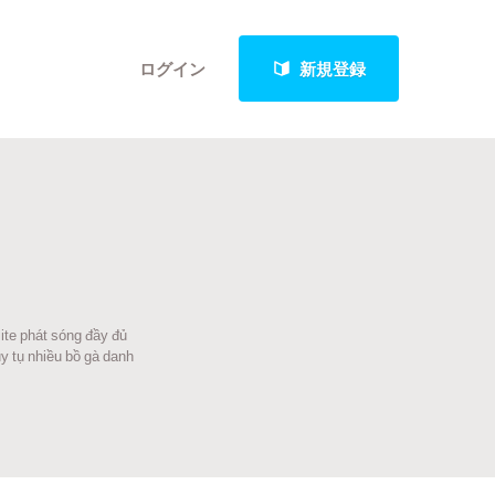
ログイン
新規登録
クト
ite phát sóng đầy đủ
最新進捗報告から探す
y tụ nhiều bồ gà danh