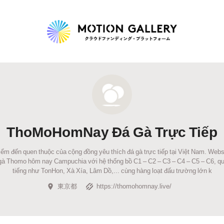
Highlight
人気のプロジェクト
新着プロジェクト
終了間近のプロジェ
ThoMoHomNay Đá Gà Trực Tiếp
Feature
 đến quen thuộc của cộng đồng yêu thích đá gà trực tiếp tại Việt Nam. Webs
タグから探す
キュレーターから探す
特集から探す
á gà Thomo hôm nay Campuchia với hệ thống bồ C1 – C2 – C3 – C4 – C5 – C6, qu
tiếng như TonHon, Xà Xía, Lâm Dồ,... cùng hàng loạt đấu trường lớn k
東京都
https://thomohomnay.live/
Legendary
最新達成プロジェクト
調達額が大きいプロジェクト