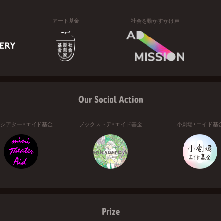
アート基金
社会を動かすかけ声
Our Social Action
ニシアター・エイド基金
ブックストア・エイド基金
小劇場・エイド基
Prize