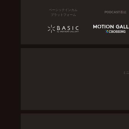
ベーシックインカム
PODCAST番組
プラットフォーム
ミ