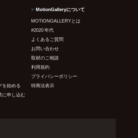
MotionGalleryについて
MOTIONGALLERYとは
#2020 年代
よくあるご質問
お問い合わせ
取材のご相談
利用規約
プライバシーポリシー
グを始める
特商法表示
業に申し込む