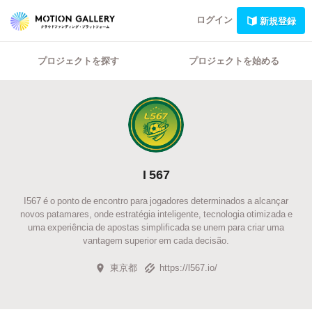
ログイン
新規登録
プロジェクトを探す
プロジェクトを始める
I 567
I567 é o ponto de encontro para jogadores determinados a alcançar
novos patamares, onde estratégia inteligente, tecnologia otimizada e
uma experiência de apostas simplificada se unem para criar uma
vantagem superior em cada decisão.
東京都
https://l567.io/