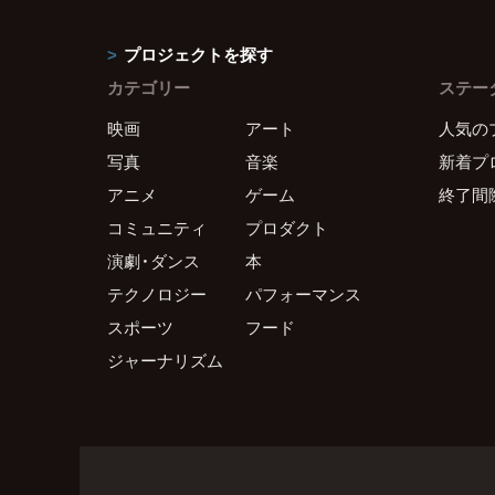
プロジェクトを探す
カテゴリー
ステー
映画
アート
人気の
写真
音楽
新着プ
アニメ
ゲーム
終了間
コミュニティ
プロダクト
演劇・ダンス
本
テクノロジー
パフォーマンス
スポーツ
フード
ジャーナリズム