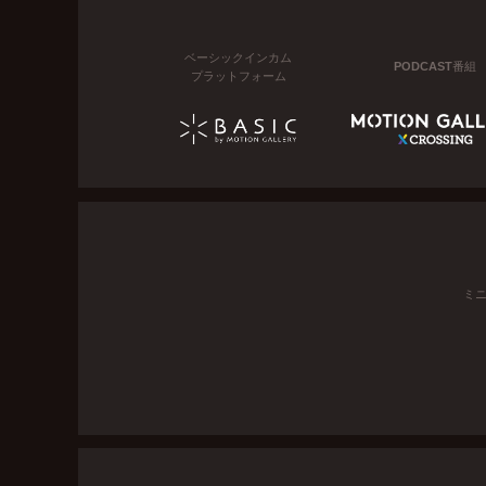
ベーシックインカム
PODCAST番組
プラットフォーム
ミ