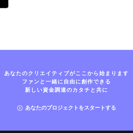
あなたのクリエイティブがここから始まります
ファンと一緒に自由に創作できる
新しい資金調達のカタチと共に
あなたのプロジェクトをスタートする