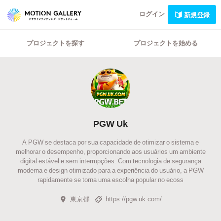
ログイン
新規登録
プロジェクトを探す
プロジェクトを始める
PGW Uk
A PGW se destaca por sua capacidade de otimizar o sistema e
melhorar o desempenho, proporcionando aos usuários um ambiente
digital estável e sem interrupções. Com tecnologia de segurança
moderna e design otimizado para a experiência do usuário, a PGW
rapidamente se torna uma escolha popular no ecoss
東京都
https://pgw.uk.com/