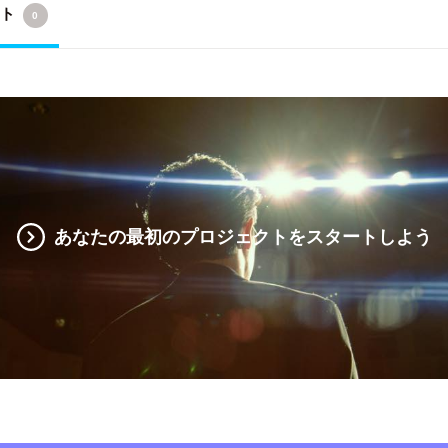
クト
0
あなたの最初のプロジェクトをスタートしよう