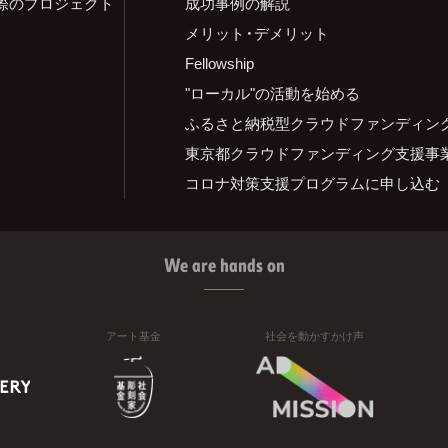
際のプロジェクト
成功事例の解説
メリット・デメリット
Fellowship
"ローカル"の活動を始める
ふるさと納税型クラウドファンディン
東京都クラウドファンディング支援事
コロナ対策支援プログラムに申し込む
We are hands on
アート基金
社会を動かすかけ声