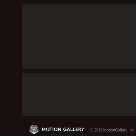
ミ
© 2011 MotionGallery Inc.