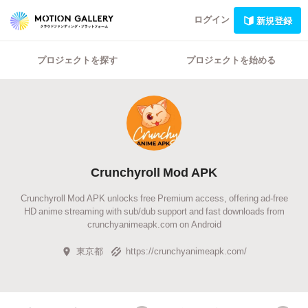
ログイン
新規登録
プロジェクトを探す
プロジェクトを始める
Crunchyroll Mod APK
Crunchyroll Mod APK unlocks free Premium access, offering ad-free
HD anime streaming with sub/dub support and fast downloads from
crunchyanimeapk.com on Android
東京都
https://crunchyanimeapk.com/