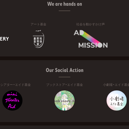
We are hands on
アート基金
社会を動かすかけ声
Our Social Action
ニシアター・エイド基金
ブックストア・エイド基金
小劇場・エイド基