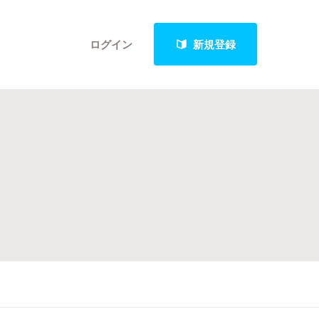
ログイン
新規登録
クト
最新進捗報告から探す