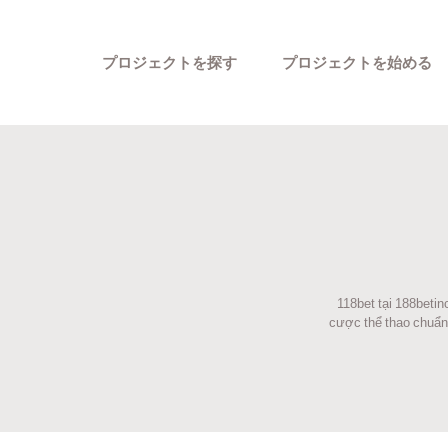
プロジェクトを探す
プロジェクトを始める
118bet tại 188betin
カテゴリーから探す
cược thể thao chuẩn 