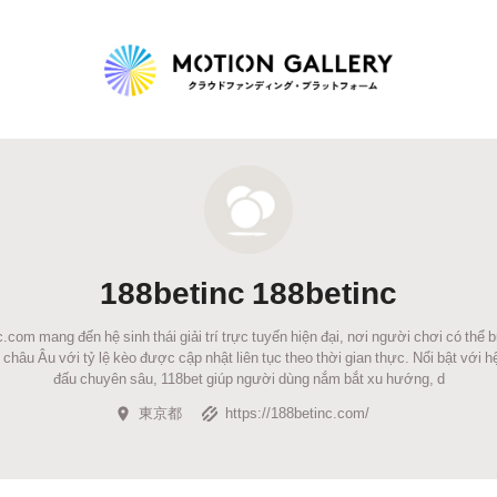
Highlight
人気のプロジェクト
新着プロジェクト
終了間近のプロジェ
188betinc 188betinc
Feature
c.com mang đến hệ sinh thái giải trí trực tuyến hiện đại, nơi người chơi có thể 
タグから探す
キュレーターから探す
特集から探す
châu Âu với tỷ lệ kèo được cập nhật liên tục theo thời gian thực. Nổi bật với hệ
đấu chuyên sâu, 118bet giúp người dùng nắm bắt xu hướng, d
東京都
https://188betinc.com/
Legendary
最新達成プロジェクト
調達額が大きいプロジェクト