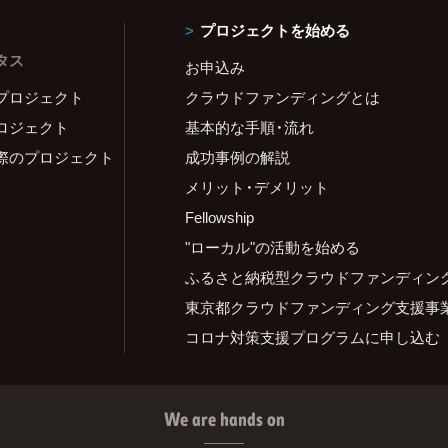
プロジェクトを始める
タス
お申込み
プロジェクト
クラウドファンディングとは
ロジェクト
基本的な手順・流れ
際のプロジェクト
成功事例の解説
メリット・デメリット
Fellowship
"ローカル"の活動を始める
ふるさと納税型クラウドファンディン
東京都クラウドファンディング支援事
コロナ対策支援プログラムに申し込む
We are hands on