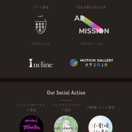
アート基金
社会を動かすかけ声
プロデュース
プロダクション
Our Social Action
ミニシアター・エイ
ブックストア・エイ
小劇場・エイド基金
ド基金
ド基金