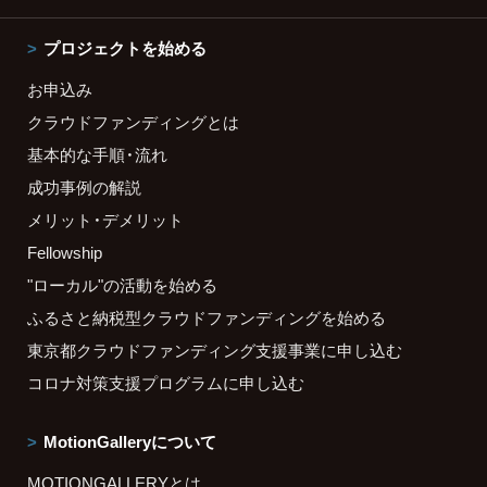
プロジェクトを始める
お申込み
クラウドファンディングとは
基本的な手順・流れ
成功事例の解説
メリット・デメリット
Fellowship
"ローカル"の活動を始める
ふるさと納税型クラウドファンディングを始める
東京都クラウドファンディング支援事業に申し込む
コロナ対策支援プログラムに申し込む
MotionGalleryについて
MOTIONGALLERYとは