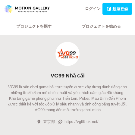
ログイン
新規登録
プロジェクトを探す
プロジェクトを始める
VG99 Nhà cái
VG99 là sân chơi game bài trực tuyến được xây dựng dành riêng cho
những tín đồ đam mê chiến thuật và yêu thích cảm giác đối kháng.
Kho tàng game phong phú như Tiến Lên, Poker, Mậu Binh đến Phỏm
được thiết kế với tốc độ xử lý siêu nhanh và tính công bằng tuyệt đối.
VG99 mang đến môi trường chơi minh
東京都
https://vg99.uk.net/