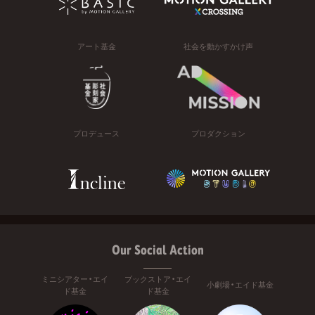
アート基金
社会を動かすかけ声
プロデュース
プロダクション
Our Social Action
ミニシアター・エイ
ブックストア・エイ
小劇場・エイド基金
ド基金
ド基金