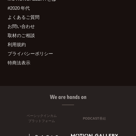
#2020 年代
よくあるご質問
お問い合わせ
取材のご相談
利用規約
プライバシーポリシー
特商法表示
We are hands on
ベーシックインカム
PODCAST番組
プラットフォーム