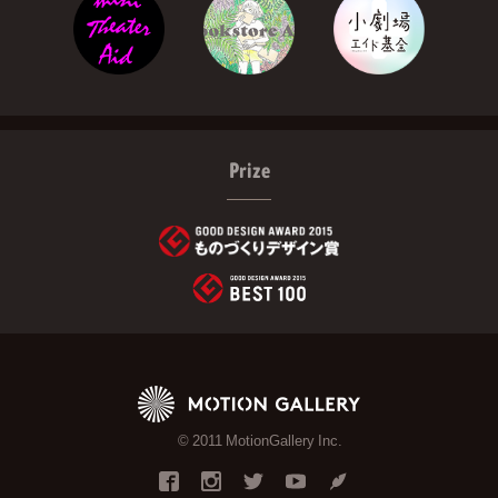
Prize
© 2011 MotionGallery Inc.