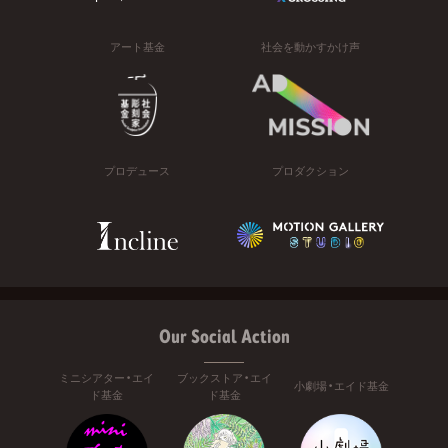
アート基金
社会を動かすかけ声
プロデュース
プロダクション
Our Social Action
ミニシアター・エイ
ブックストア・エイ
小劇場・エイド基金
ド基金
ド基金