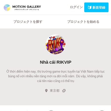
ログイン
新規登録
プロジェクトを探す
プロジェクトを始める
Nhà cái RIKVIP
Ở thời điểm hiện nay, thị trường game trực tuyến tại Việt Nam tiếp tục
bùng nổ với nhiều nền tảng mới ra đời mỗi năm. Dù vậy, không phải
cái tên nào cũng có thể trụ
東京都