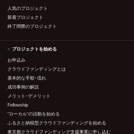
人気のプロジェクト
新着プロジェクト
終了間際のプロジェクト
プロジェクトを始める
お申込み
クラウドファンディングとは
基本的な手順・流れ
成功事例の解説
メリット・デメリット
Fellowship
"ローカル"の活動を始める
ふるさと納税型クラウドファンディングを始める
東京都クラウドファンディング支援事業に申し込む