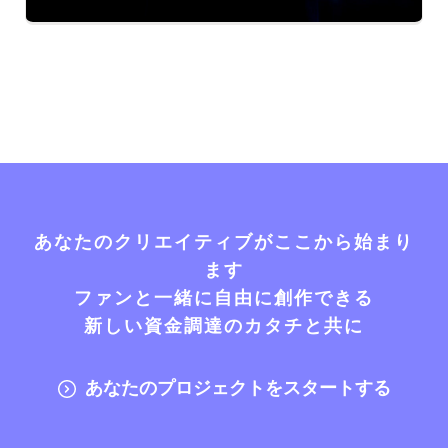
あなたのクリエイティブがここから始まり
ます
ファンと一緒に自由に創作できる
新しい資金調達のカタチと共に
あなたのプロジェクトをスタートする