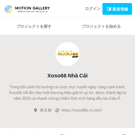
ログイン
新規登録
プロジェクトを探す
プロジェクトを始める
Xoso66 Nhà Cái
Trong bối cảnh thị trường cá cược trực tuyến ngày càng cạnh tranh,
Xoso66 nổi lên như một thương hiệu giải trí uy tín, được thành lập từ
năm 2016 và nhanh chóng chiếm lĩnh vị trí hàng đầu tại châu Á.
東京都
https://xoso66s.it.com/